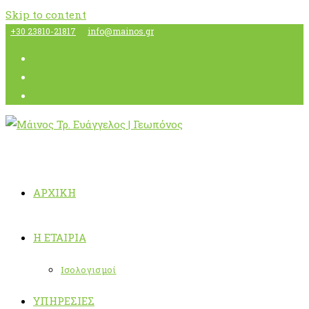
Skip to content
+30 23810-21817
info@mainos.gr
ΑΡΧΙΚΉ
Η ΕΤΑΙΡΊΑ
Ισολογισμοί
ΥΠΗΡΕΣΊΕΣ