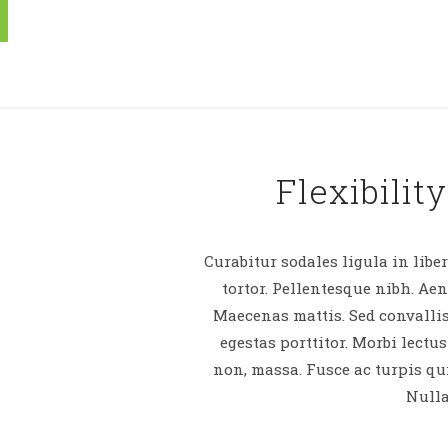
Flexibilit
Curabitur sodales ligula in libe
tortor. Pellentesque nibh. Ae
Maecenas mattis. Sed convallis
egestas porttitor. Morbi lectus 
non, massa. Fusce ac turpis qu
Nulla