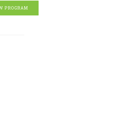
W PROGRAM