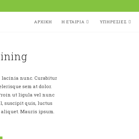
ΑΡΧΙΚΉ
Η ΕΤΑΙΡΊΑ
ΥΠΗΡΕΣΊΕΣ
ining
m lacinia nunc. Curabitur
lerisque sem at dolor.
Proin ut ligula vel nunc
l, suscipit quis, luctus
a aliquet. Mauris ipsum.