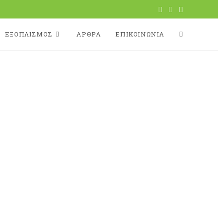
ΕΞΟΠΛΙΣΜΌΣ
ΆΡΘΡΑ
ΕΠΙΚΟΙΝΩΝΊΑ