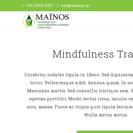
+30 23810-21817
info@mainos.gr
Mindfulness Tra
Curabitur sodales ligula in libero. Sed dignissi
tortor. Pellentesque nibh. Aenean quam. In sce
Maecenas mattis. Sed convallis tristique sem. 
egestas porttitor. Morbi lectus risus, iaculis ve
non, massa. Fusce ac turpis quis ligula lacini
Nulla metus metus.