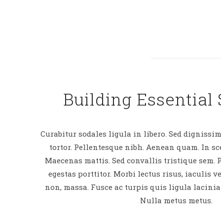
Building Essential
Curabitur sodales ligula in libero. Sed dignissi
tortor. Pellentesque nibh. Aenean quam. In sce
Maecenas mattis. Sed convallis tristique sem. 
egestas porttitor. Morbi lectus risus, iaculis ve
non, massa. Fusce ac turpis quis ligula lacini
Nulla metus metus.